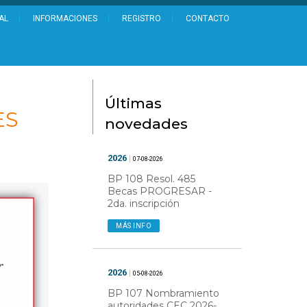
AL
INFORMACIONES
REGISTRO
CONTACTO
Últimas
ES
novedades
2026
|
07-08-2026
BP 108 Resol. 485
Becas PROGRESAR -
2da. inscripción
MÁS INFO
2026
|
05-08-2026
BP 107 Nombramiento
autoridades CEC 2026-