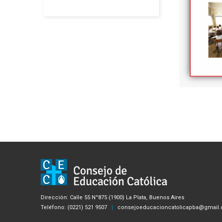
Dirección: Calle 55 N°875 (1900) La Plata, Buenos Aires
Teléfono: (0221) 521 9507
|
consejoeducacioncatolicapba@gmail