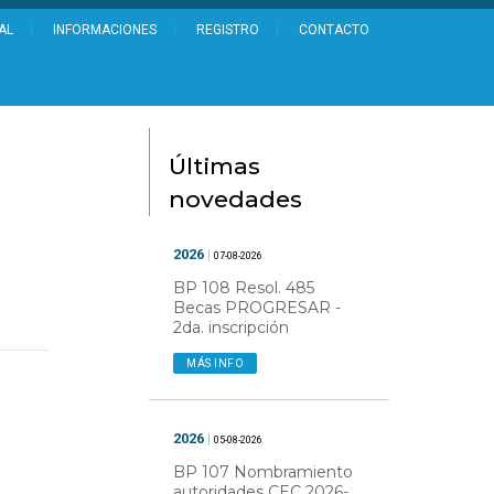
AL
INFORMACIONES
REGISTRO
CONTACTO
Últimas
novedades
2026
|
07-08-2026
BP 108 Resol. 485
Becas PROGRESAR -
2da. inscripción
MÁS INFO
2026
|
05-08-2026
BP 107 Nombramiento
autoridades CEC 2026-