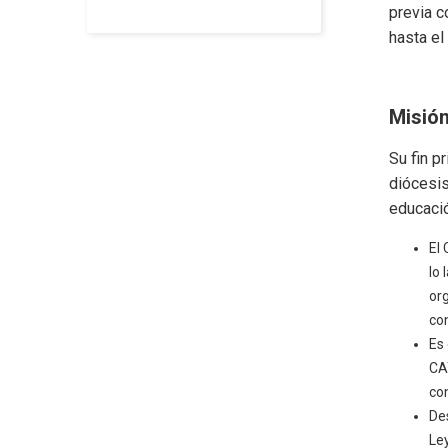
previa c
hasta el
Misió
Su fin p
diócesis
educació
El 
lo 
or
con
Es
CA
co
Des
Ley