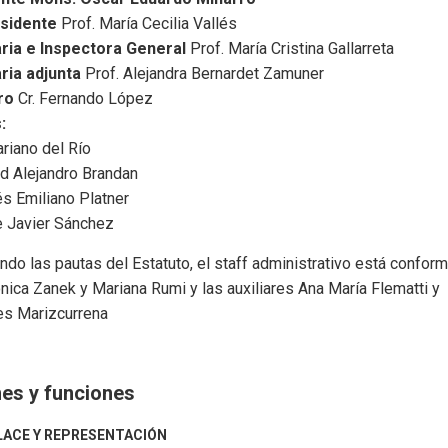
sidente
Prof. María Cecilia Vallés
ria e Inspectora General
Prof. María Cristina Gallarreta
ria adjunta
Prof. Alejandra Bernardet Zamuner
ro
Cr. Fernando López
:
riano del Río
id Alejandro Brandan
és Emiliano Platner
e Javier Sánchez
do las pautas del Estatuto, el staff administrativo está confor
nica Zanek y Mariana Rumi y las auxiliares Ana María Flematti y
s Marizcurrena
es y funciones
NLACE Y REPRESENTACIÓN