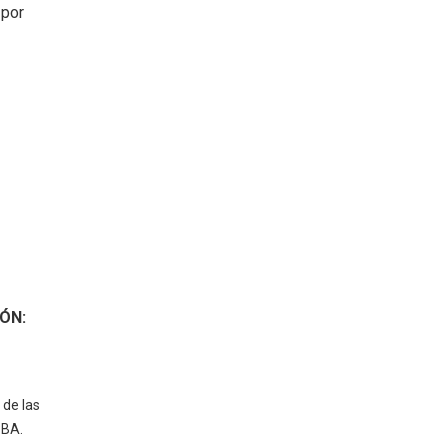
 por
ÓN:
 de las
PBA.