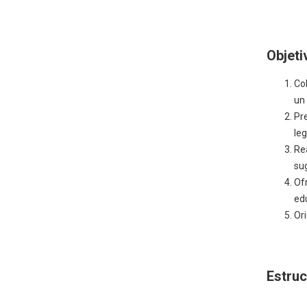
Objeti
Col
un
Pr
leg
Re
sug
Of
ed
Ori
Estruc