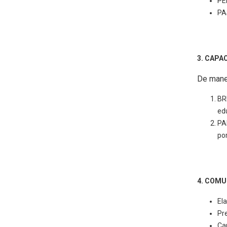
PE
PA
3. CAPA
De mane
BR
ed
PA
po
4. COMU
El
Pr
Ca