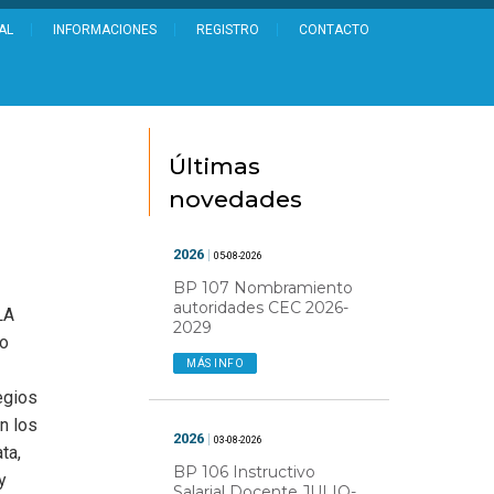
AL
INFORMACIONES
REGISTRO
CONTACTO
Últimas
novedades
2026
|
05-08-2026
BP 107 Nombramiento
autoridades CEC 2026-
LA
2029
no
MÁS INFO
egios
n los
2026
|
03-08-2026
ta,
BP 106 Instructivo
y
Salarial Docente JULIO-