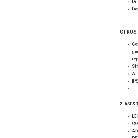
Di
De
OTROS:
Co
ges
re
Si
Ad
IP
2. ASESO
CO
A