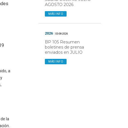
dades
AGOSTO 2026
MÁS INFO
2026
|
03-08-2026
BP 105 Resumen
19
boletines de prensa
enviados en JULIO
MÁS INFO
ido, a
 y
,
 de la
ación.