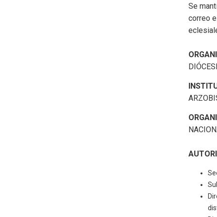
Se manti
correo e
eclesial
ORGANI
DIÓCES
INSTIT
ARZOBI
ORGANI
NACION
AUTORI
Se
Su
Di
di