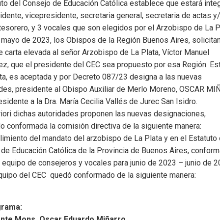
uto del Consejo de Educación Católica establece que estará inte
idente, vicepresidente, secretaria general, secretaria de actas y
 tesorero, y 3 vocales que son elegidos por el Arzobispo de La P
 mayo de 2023, los Obispos de la Región Buenos Aires, solicita
 carta elevada al señor Arzobispo de La Plata, Víctor Manuel
z, que el presidente del CEC sea propuesto por esa Región. Es
a, es aceptada y por Decreto 087/23 designa a las nuevas
ades, presidente al Obispo Auxiliar de Merlo Moreno, OSCAR M
esidente a la Dra. María Cecilia Vallés de Jurec San Isidro.
iori dichas autoridades proponen las nuevas designaciones,
 conformada la comisión directiva de la siguiente manera:
imiento del mandato del arzobispo de La Plata y en el Estatuto 
de Educación Católica de la Provincia de Buenos Aires, confo
 equipo de consejeros y vocales para junio de 2023 – junio de 2
quipo del CEC quedó conformado de la siguiente manera:
grama:
nte Mons. Oscar Eduardo Miñarro