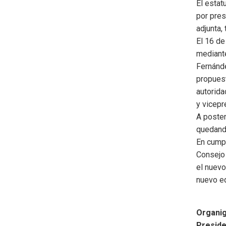
El estat
por pres
adjunta,
El 16 de
mediante
Fernánde
propuest
autorid
y vicepr
A poster
quedando
En cumpl
Consejo 
el nuevo
nuevo e
Organi
Preside