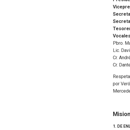
Vicepre
Secreta
Secreta
Tesore
Vocales
Pbro. Ma
Lic. Dav
Cr. Andr
Cr. Dant
Respetan
por Veró
Mercede
Mision
1. DE E