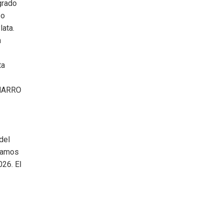
grado
/o
lata.
n
ta
IÑARRO
del
rmamos
026. El